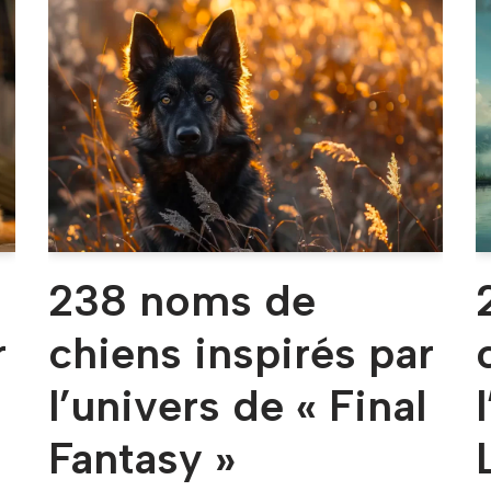
238 noms de
r
chiens inspirés par
l’univers de « Final
Fantasy »