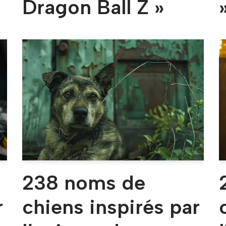
Dragon Ball Z »
238 noms de
r
chiens inspirés par