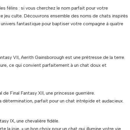
s félins : si vous cherchez le nom parfait pour votre
e jeu culte. Découvrons ensemble des noms de chats inspirés
 univers fantastique pour baptiser votre compagne à quatre
ntasy VII, Aerith Gainsborough est une prêtresse de la terre.
ure, ce qui convient parfaitement à un chat doux et
 de Final Fantasy XII, une princesse guerrière.
 détermination, parfait pour un chat intrépide et audacieux.
asy IX, une chevalière fidèle.
rte la joie, » un bon choix pour un chat qui illumine votre vie.